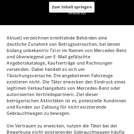
Zum Inhalt springen
Anbieter
Aktuell verzeichnen ermittelnde Behörden eine
Anbieter
deutliche Zunahme von Betrugsversuchen, bei denen
Übersicht
bislang unbekannte Täter im Namen von Mercedes-Benz
und überwiegend per E‑Mail gefälschte
Angebotskataloge, Kaufverträge und Rechnungen
versenden. Dabei handelt es sich um
Täuschungsversuche. Die angebotenen Fahrzeuge
existieren nicht. Die Täter erwecken den Eindruck eines
legitimen Verkaufsangebots von Mercedes‑Benz oder
autorisierten Vertriebspartnern. Ziel dieser
Startseite
betrügerischen Aktivitäten ist es, potenzielle Kundinnen
Beratung
und Kunden zur Zahlung für nicht existierende
vereinbaren
Gebrauchtwagen zu bewegen.
Servicetermin
vereinbaren
Um Vertrauen zu erwecken, nutzen die Täter bei der
Probefahrt
Bewerbung nicht existierender Gebrauchtwagen häufig