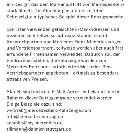
vereinbaren
ein Design, das dem Markenauftritt von Mercedes‑Benz
Konfigurator
stark ähnelt. Die Abbildungen auf der rechten
Modellübersicht
Seite zeigt ein typisches Beispiel dieser Betrugsmasche.
Die Täter verwenden gefälschte E‑Mail‑Adressen und
beziehen sich teilweise auf reale Standorte und
Ansprechpartner von Mercedes‑Benz Niederlassungen
und Vertriebspartnern, teilweise werden aber auch frei
erfundene Firmennamen verwendet. Dadurch soll der
Eindruck entstehen, die Fahrzeuge würden von
Mercedes‑Benz oder autorisierten Mercedes-Benz
Vertriebspartnern angeboten – oftmals zu besonders
Kaufen
attraktiven Preisen.
Aktuell sind mehrere E‑Mail‑Adressen bekannt, die im
Rahmen dieser Betrugsmasche verwendet werden.
Einige Beispiele dazu sind:
vertrieb@mercedesbenz-fahrzeuge.com
info@mercedes-benzag.de
schmitz@my-mercedes.de
Übersicht
tillmann@daimler-stuttgart.de
140 Jahre