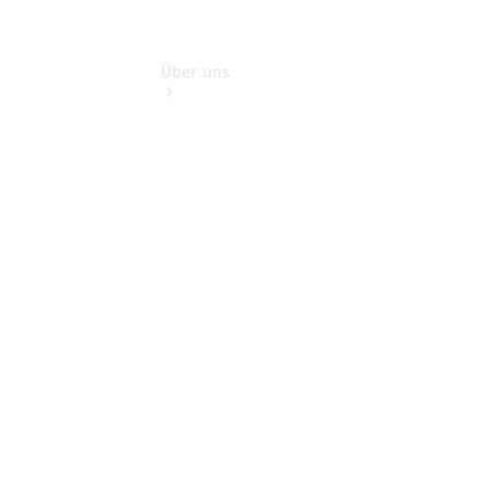
Über uns
Übersicht
Kontakt
Persönliche
Ansprechpartner
Zentrale