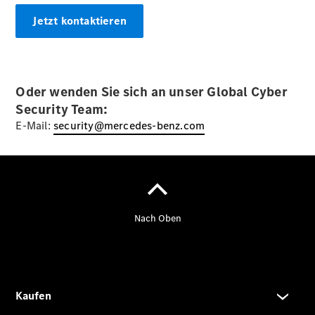
Der neue
Jetzt kontaktieren
GLA
Der neue
elektrische
GLA
Oder wenden Sie sich an unser Global Cyber
EQA –
Security Team:
elektrisch
EQE SUV –
E-Mail:
security@mercedes-benz.com
elektrisch
EQS SUV –
elektrisch
G-Klasse –
elektrisch
Mercedes-
Maybach
EQS SUV –
elektrisch
Der neue
GLB
Der neue
GLB –