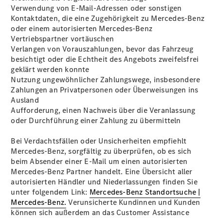
Angebote
Verwendung von E-Mail-Adressen oder sonstigen
V-Klasse
Kontaktdaten, die eine Zugehörigkeit zu Mercedes-Benz
V-Klasse
oder einem autorisierten Mercedes-Benz
Marco Polo
Vertriebspartner vortäuschen
Limousinen
Verlangen von Vorauszahlungen, bevor das Fahrzeug
besichtigt oder die Echtheit des Angebots zweifelsfrei
geklärt werden konnte
Nutzung ungewöhnlicher Zahlungswege, insbesondere
Zahlungen an Privatpersonen oder Überweisungen ins
Ausland
Aufforderung, einen Nachweis über die Veranlassung
Der
oder Durchführung einer Zahlung zu übermitteln
elektrische
CLA mit EQ-
Bei Verdachtsfällen oder Unsicherheiten empfiehlt
Technologie
Mercedes-Benz, sorgfältig zu überprüfen, ob es sich
Der neue
beim Absender einer E-Mail um einen autorisierten
CLA
Mercedes-Benz Partner handelt. Eine Übersicht aller
EQE
autorisierten Händler und Niederlassungen finden Sie
Limousine -
unter folgendem Link:
Mercedes-Benz Standortsuche |
elektrisch
Mercedes-Benz.
Verunsicherte Kundinnen und Kunden
EQS
können sich außerdem an das Customer Assistance
Limousine -