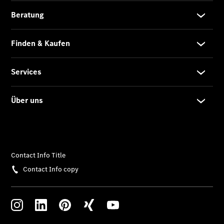
elektrisch
Der neue
GLC SUV –
elektrisch
GLC SUV
GLC Coupé
GLE SUV
GLE Coupé
GLS
Mercedes-
Maybach
GLS
G-Klasse
T-Modelle
/ Kombis