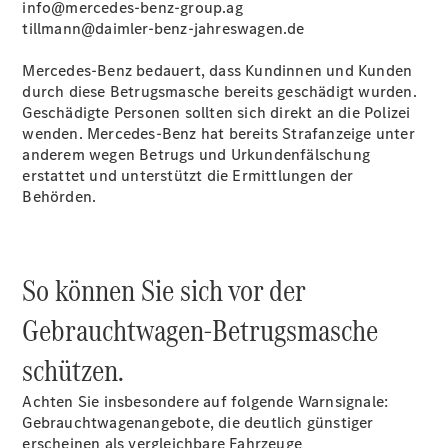
info@mercedes-benz-group.ag
Innovation
tillmann@daimler-benz-jahreswagen.de
Mercedes-
Benz
Mercedes‑Benz bedauert, dass Kundinnen und Kunden
Store
durch diese Betrugsmasche bereits geschädigt wurden.
Neuwagenangebote
Geschädigte Personen sollten sich direkt an die Polizei
wenden. Mercedes‑Benz hat bereits Strafanzeige unter
anderem wegen Betrugs und Urkundenfälschung
erstattet und unterstützt die Ermittlungen der
Behörden.
Leasing
Privatkunden
So können Sie sich vor der
Leasing
Gewerbekunden
Gebrauchtwagen-Betrugsmasche
Finanzierung
Privatkunden
schützen.
Finanzierung
Gewerbekunden
Achten Sie insbesondere auf folgende Warnsignale:
Kurzfristig
Gebrauchtwagenangebote, die deutlich günstiger
verfügbare
erscheinen als vergleichbare Fahrzeuge