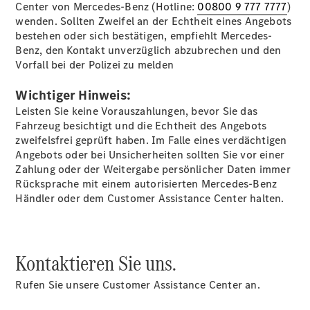
Center von Mercedes-Benz (Hotline:
00800 9 777 7777
)
elektrisch
wenden. Sollten Zweifel an der Echtheit eines Angebots
C-Klasse
bestehen oder sich bestätigen, empfiehlt Mercedes-
Limousine
Benz, den Kontakt unverzüglich abzubrechen und den
C-Klasse
Vorfall bei der Polizei zu melden
Limousine -
elektrisch
Wichtiger Hinweis:
E-Klasse
Leisten Sie keine Vorauszahlungen, bevor Sie das
Limousine
Fahrzeug besichtigt und die Echtheit des Angebots
S-Klasse
zweifelsfrei geprüft haben. Im Falle eines verdächtigen
Limousine
Angebots oder bei Unsicherheiten sollten Sie vor einer
S-Klasse
Zahlung oder der Weitergabe persönlicher Daten immer
Lang
Rücksprache mit einem autorisierten Mercedes-Benz
Mercedes-
Händler oder dem Customer Assistance Center halten.
Maybach S-
Klasse
SUVs
Kontaktieren Sie uns.
Rufen Sie unsere Customer Assistance Center an.