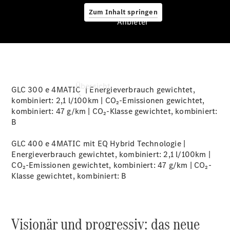
Zum Inhalt springen
Anbieter
Anbieter
Übersicht
GLC 300 e 4MATIC | Energieverbrauch gewichtet,
kombiniert: 2,1 l/100km | CO₂-Emissionen gewichtet,
kombiniert: 47 g/km | CO₂-Klasse gewichtet, kombiniert:
B
GLC 400 e 4MATIC mit EQ Hybrid Technologie |
Energieverbrauch gewichtet, kombiniert: 2,1 l/100km |
CO₂-Emissionen gewichtet, kombiniert: 47 g/km | CO₂-
Startseite
Klasse gewichtet, kombiniert:
B
Beratung
vereinbaren
Servicetermin
vereinbaren
Visionär und progressiv: das neue
Probefahrt