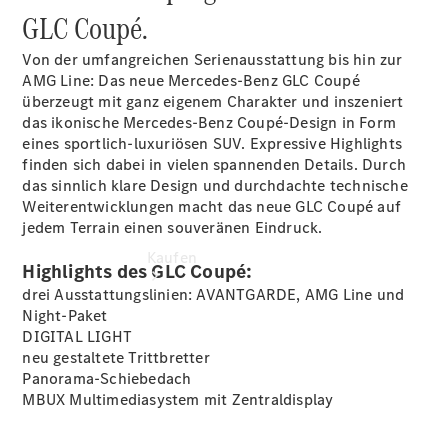
vereinbaren
GLC Coupé.
Konfigurator
Modellübersicht
Von der umfangreichen Serienausstattung bis hin zur
AMG Line: Das neue Mercedes-Benz GLC Coupé
überzeugt mit ganz eigenem Charakter und inszeniert
das ikonische Mercedes-Benz Coupé-Design in Form
eines sportlich-luxuriösen SUV. Expressive Highlights
finden sich dabei in vielen spannenden Details. Durch
das sinnlich klare Design und durchdachte technische
Weiterentwicklungen macht das neue GLC Coupé auf
jedem Terrain einen souveränen Eindruck.
Kaufen
Highlights des GLC Coupé:
drei Ausstattungslinien: AVANTGARDE, AMG Line und
Night-Paket
DIGITAL
LIGHT
neu gestaltete Trittbretter
Panorama-Schiebedach
MBUX Multimediasystem mit Zentraldisplay
Übersicht
140 Jahre