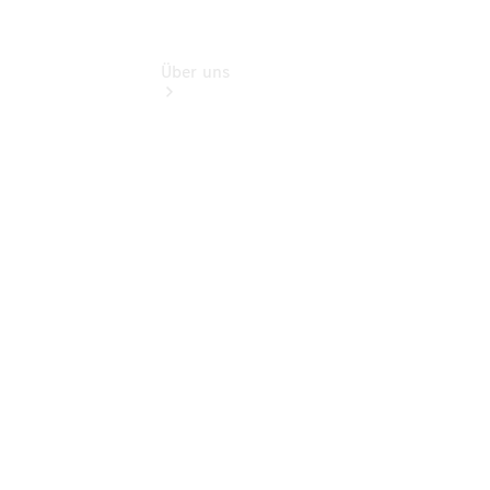
Über uns
Übersicht
Kontakt
Persönliche
Ansprechpartner
Zentrale