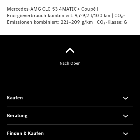
Angebote
V-Klasse
Mercedes-AMG GLC 53 4MATIC+ Coupé |
V-Klasse
Energieverbrauch kombiniert: 9,7-9,2 l/100 km | CO₂-
Marco Polo
Emissionen kombiniert: 221‒209 g/km | CO₂-Klasse:
G
Limousinen
Der
elektrische
CLA mit EQ-
Technologie
Der neue
CLA
EQE
Limousine -
elektrisch
EQS
Limousine -