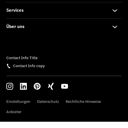
elektrisch
C-Klasse
Limousine
C-Klasse
Limousine -
elektrisch
E-Klasse
Limousine
S-Klasse
Limousine
S-Klasse
Lang
Mercedes-
Maybach S-
Klasse
SUVs