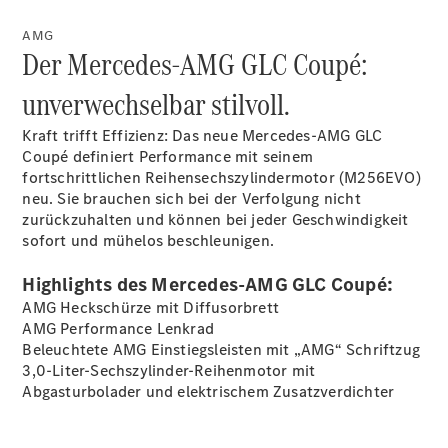
Innovation
Mercedes-
AMG
Der Mercedes-AMG GLC Coupé:
Benz
Store
unverwechselbar stilvoll.
Neuwagenangebote
Kraft trifft Effizienz: Das neue Mercedes-AMG GLC
Coupé definiert Performance mit seinem
fortschrittlichen Reihensechszylindermotor (M256EVO)
neu. Sie brauchen sich bei der Verfolgung nicht
zurückzuhalten und können bei jeder Geschwindigkeit
sofort und mühelos beschleunigen.
Leasing
Privatkunden
Highlights des Mercedes-AMG GLC Coupé:
Leasing
Gewerbekunden
AMG Heckschürze mit Diffusorbrett
Finanzierung
AMG Performance Lenkrad
Privatkunden
Beleuchtete AMG Einstiegsleisten mit „AMG“ Schriftzug
Finanzierung
3,0-Liter-Sechszylinder-Reihenmotor mit
Gewerbekunden
Abgasturbolader und elektrischem Zusatzverdichter
Kurzfristig
verfügbare