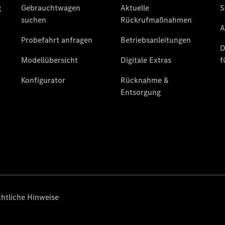
Angebote
V-Klasse
V-Klasse
Marco Polo
Limousinen
Der
elektrische
CLA mit EQ-
Technologie
Der neue
CLA
EQE
Limousine -
elektrisch
EQS
Limousine -