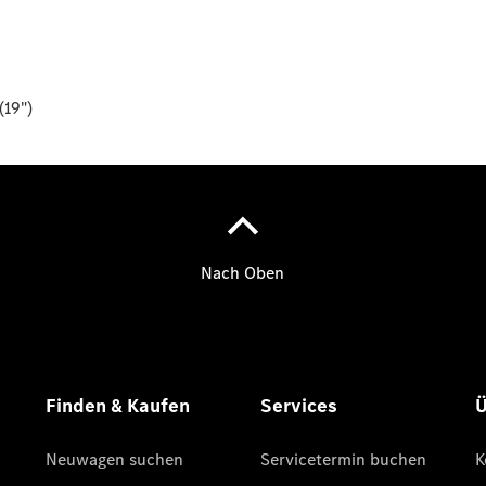
Innovation
Mercedes-
Benz
Store
Neuwagenangebote
Leasing
Privatkunden
Leasing
Gewerbekunden
Finanzierung
Privatkunden
Finanzierung
Gewerbekunden
Kurzfristig
verfügbare