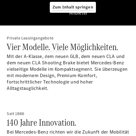
Zum Inhalt springen
Anbieter
Private Leasingangebote
Anbieter
Vier Modelle. Viele Möglichkeiten.
Übersicht
Mit der A-Klasse, dem neuen GLB, dem neuen CLA und
dem neuen CLA Shooting Brake bietet Mercedes-Benz
vielseitige Modelle im Kompaktsegment. Sie überzeugen
mit modernem Design, Premium-Komfort,
fortschrittlicher Technologie und hoher
Alltagstauglichkeit.
Startseite
Beratung
vereinbaren
Seit 1886
Servicetermin
140 Jahre Innovation.
vereinbaren
Probefahrt
Bei Mercedes-Benz richten wir die Zukunft der Mobilität