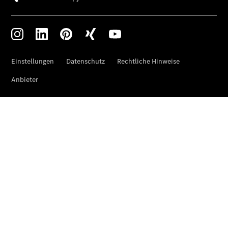
elektrisch
C-Klasse
Limousine
C-Klasse
Limousine -
elektrisch
E-Klasse
Limousine
S-Klasse
Limousine
S-Klasse
Lang
Mercedes-
Maybach S-
Klasse
SUVs