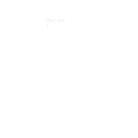
Über uns
Übersicht
Kontakt
Persönliche
Ansprechpartner
Zentrale