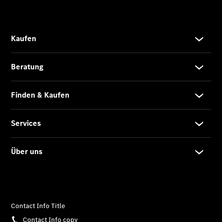
Angebote
V-Klasse
V-Klasse
Marco Polo
Limousinen
Der
elektrische
CLA mit EQ-
Technologie
Der neue
CLA
EQE
Limousine -
elektrisch
EQS
Limousine -