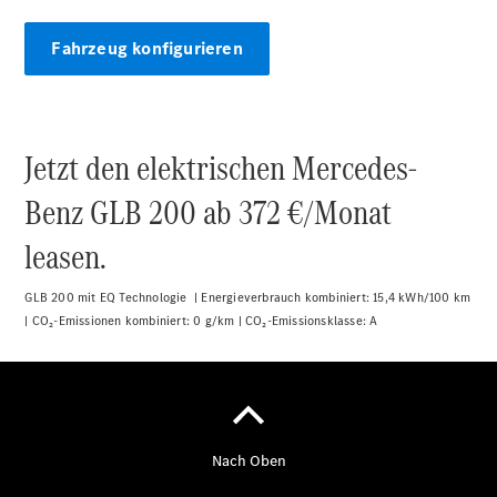
Innovation
Mercedes-
Fahrzeug konfigurieren
Benz
Store
Neuwagenangebote
Jetzt den elektrischen Mercedes-
Benz GLB 200 ab 372 €/Monat
leasen.
Leasing
Privatkunden
GLB 200 mit EQ Technologie | Energieverbrauch kombiniert: 15,4 kWh/100 km
Leasing
| CO₂-Emissionen kombiniert: 0 g/km | CO₂-Emissionsklasse:
A
Gewerbekunden
Finanzierung
Privatkunden
Finanzierung
Gewerbekunden
Kurzfristig
verfügbare