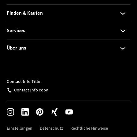
Alle
Cabriolets
CLE
Cabriolet
Mercedes-
AMG SL
Roadster
Mercedes-
Maybach SL
Monogram
Series
Grand Limousine