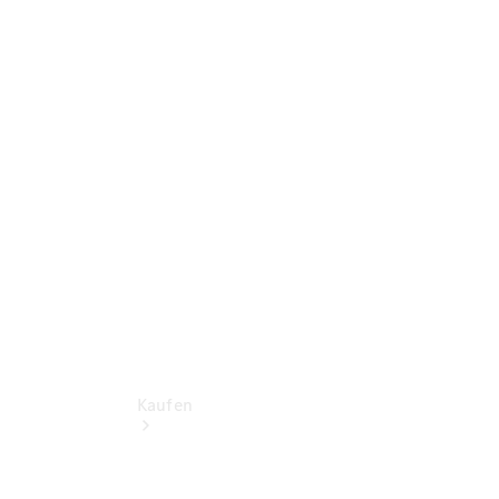
Probefahrt vereinbaren
Konfigurator
Modellübersicht
Kaufen