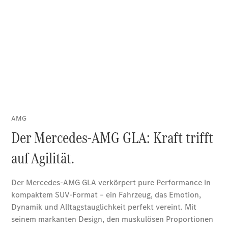
EQS
Elektrisch
SUV
Mercedes-
Maybach
Elektrisch
EQS SUV
GLA
GLA
Neu
Elektrisch
GLA
Neu
GLB
Elektrisch
GLB
GLC
Elektrisch
GLC
GLC Coupé
GLE
Neu
GLE
Neu
Coupé
GLS
Neu
Mercedes-
Maybach
Neu
GLS
G-
Elektrisch
Klasse