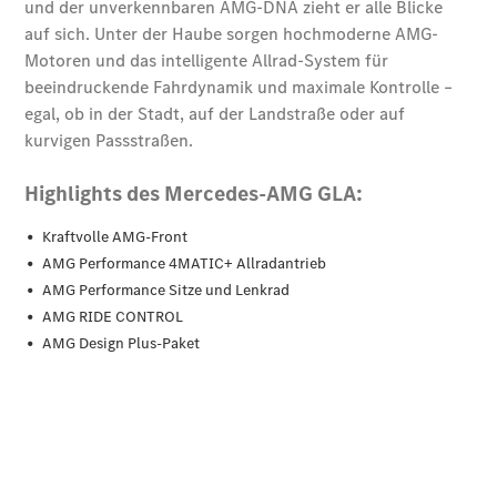
G-Klasse
T-Modelle / Kombis
Alle T-
Modelle
CLA
Shooting
Elektrisch
Brake
CLA
Shooting
Neu
Brake
C-Klasse T-
Modell