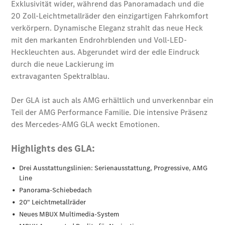
Plug-in-Hybrid Modelle
Limousinen
Alle
Limousinen
CLA
Elektrisch
CLA
C-Klasse
Limousine
C-Klasse
Neu
Elektrisch
Limousine
EQE
Elektrisch
Limousine
EQS
Neu
Elektrisch