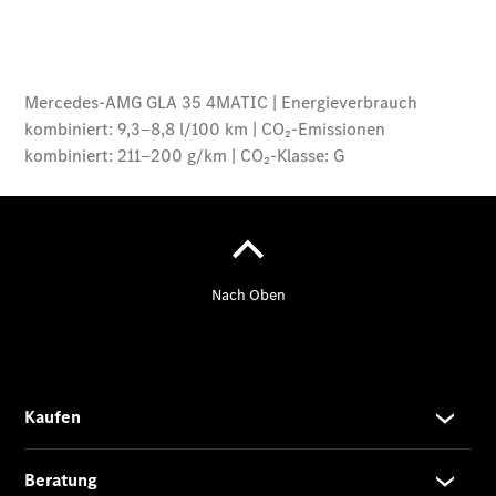
Alle Coupés
CLE Coupé
Mercedes-
AMG GT
Coupé
Mercedes-
AMG GT
Neu
Elektrisch
4-Türer
Coupé
Cabriolets & Roadster