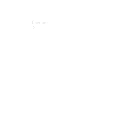
Über uns
Übersicht
Kontakt
Persönliche
Ansprechpartner