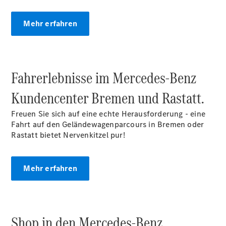
Innovation
Mercedes-
Mehr erfahren
Benz
Store
Neuwagenangebote
Fahrerlebnisse im Mercedes‑Benz
Kundencenter Bremen und Rastatt.
Freuen Sie sich auf eine echte Herausforderung - eine
Leasing
Fahrt auf den Geländewagenparcours in Bremen oder
Privatkunden
Rastatt bietet Nervenkitzel pur!
Leasing
Gewerbekunden
Finanzierung
Mehr erfahren
Privatkunden
Finanzierung
Gewerbekunden
Kurzfristig
Shop in den Mercedes‑Benz
verfügbare