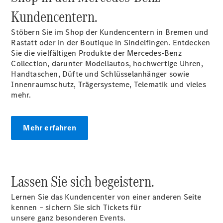
Angebote
Kundencentern.
V-Klasse
V-Klasse
Stöbern Sie im Shop der Kundencentern in Bremen und
Marco Polo
Rastatt oder in der Boutique in Sindelfingen. Entdecken
Limousinen
Sie die vielfältigen Produkte der Mercedes-Benz
Collection, darunter Modellautos, hochwertige Uhren,
Handtaschen, Düfte und Schlüsselanhänger sowie
Innenraumschutz, Trägersysteme, Telematik und vieles
mehr.
Der
elektrische
Mehr erfahren
CLA mit EQ-
Technologie
Der neue
CLA
Lassen Sie sich begeistern.
EQE
Limousine -
Lernen Sie das Kundencenter von einer anderen Seite
elektrisch
kennen – sichern Sie sich Tickets für
EQS
unsere ganz besonderen Events.
Limousine -