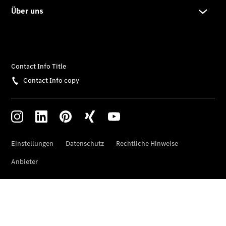
A-Klasse
Kompaktlimousine
B-Klasse
Coupés
CLA Coupé
CLE Coupé
Mercedes-
AMG GT
Coupé
Mercedes-