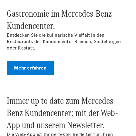
Der neue
Gastronomie im Mercedes‑Benz
GLA
Der neue
Kundencenter.
elektrische
GLA
Entdecken Sie die kulinarische Vielfalt in den
EQA –
Restaurants der Kundencenter Bremen, Sindelfingen
elektrisch
oder Rastatt.
EQE SUV –
elektrisch
EQS SUV –
Mehr erfahren
elektrisch
G-Klasse –
elektrisch
Mercedes-
Immer up to date zum Mercedes-
Maybach
EQS SUV –
Benz Kundencenter: mit der Web-
elektrisch
Der neue
App und unserem Newsletter.
GLB
Der neue
Die Web-App ist Ihr perfekter Begleiter für Ihren
GLB –