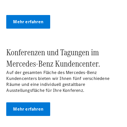
elektrisch
C-Klasse
Limousine
Mehr erfahren
C-Klasse
Limousine -
elektrisch
E-Klasse
Limousine
Konferenzen und Tagungen im
S-Klasse
Limousine
Mercedes‑Benz Kundencenter.
S-Klasse
Lang
Auf der gesamten Fläche des Mercedes-Benz
Mercedes-
Kundencenters bieten wir Ihnen fünf verschiedene
Maybach S-
Räume und eine individuell gestaltbare
Klasse
Ausstellungsfläche für Ihre Konferenz.
SUVs
Mehr erfahren