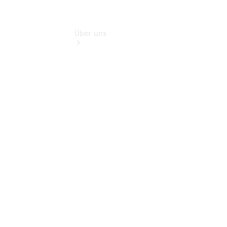
Über uns
Übersicht
Kontakt
Persönliche
Ansprechpartner
Zentrale