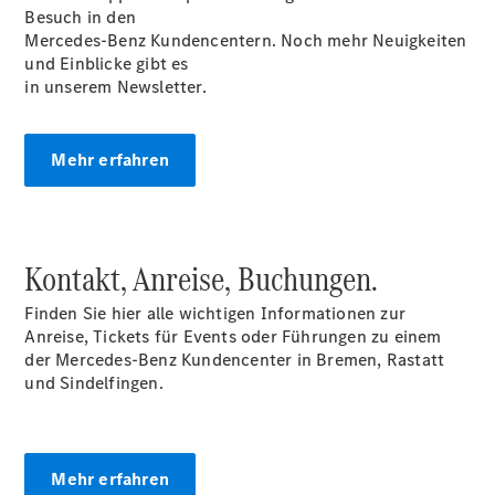
Besuch in den
elektrisch
Mercedes-Benz Kundencentern. Noch mehr Neuigkeiten
Der neue
und Einblicke gibt es
GLC SUV –
in unserem Newsletter.
elektrisch
GLC SUV
GLC Coupé
Mehr erfahren
GLE SUV
GLE Coupé
GLS
Mercedes-
Maybach
Kontakt, Anreise, Buchungen.
GLS
G-Klasse
Finden Sie hier alle wichtigen Informationen zur
T-Modelle
Anreise, Tickets für Events oder Führungen zu einem
/ Kombis
der Mercedes-Benz Kundencenter in Bremen, Rastatt
und Sindelfingen.
Mehr erfahren