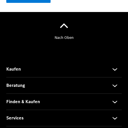
Der
brandneue
CLA
Shooting
Brake
Der
elektrische
CLA
Shooting
Brake
CLA
Shooting
Brake
C-Klasse T-
Modell
E-Klasse T-
Modell
Kompaktwagen