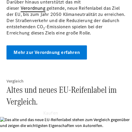
Darüber hinaus unterstützt das mit
finden
dieser
Verordnung
Probefahrt
geltende, neue Reifenlabel das Ziel
der EU, bis zum Jahr 2050 Klimaneutralität zu erreichen.
vereinbaren
Der Straßenverkehr und die Reduzierung der dadurch
Beratung
entstehenden CO
vereinbaren
-Emissionen spielen bei der
2
Erreichung dieses Ziels eine große Rolle.
Servicetermin
vereinbaren
Tel: +49 201
2065 0
Mehr zur Verordnung erfahren
Vergleich
Altes und neues EU-Reifenlabel im
Vergleich.
Kaufen