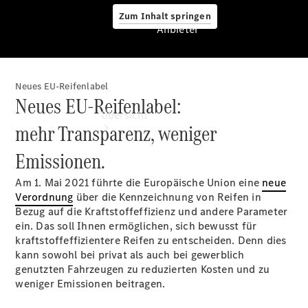
Zum Inhalt springen
Anbieter
Neues EU-Reifenlabel
Anbieter
Neues EU-Reifenlabel:
Übersicht
mehr Transparenz, weniger
Emissionen.
Am 1. Mai 2021 führte die Europäische Union eine
neue
Verordnung
über die Kennzeichnung von Reifen in
Bezug auf die Kraftstoffeffizienz und andere Parameter
ein. Das soll Ihnen ermöglichen, sich bewusst für
Startseite
kraftstoffeffizientere Reifen zu entscheiden. Denn dies
Modellübersicht
kann sowohl bei privat als auch bei gewerblich
Probefahrt
genutzten Fahrzeugen zu reduzierten Kosten und zu
vereinbaren
weniger Emissionen beitragen.
Konfigurator
Ansprechpartner