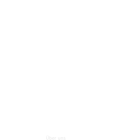
Teile
Neufahrzeuggarantie
Online-
Terminbuchung
Pannen- &
Schadenhilfe
Service für
Reisemobile
Teile &
Zubehör
Rückrufe &
Umrüstungen
Über uns