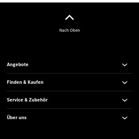
Finanzierung
Gewerbekunden
Mercedes-
Benz
Store
Gebrauchtwagensuche
Elektrotransporter
Sprinter
Sprinter
Kastenwagen
eSprinter
Kastenwagen
- elektrisch
Sprinter
Tourer
Sprinter