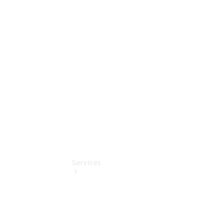
Auf- und
Umbaulösungen
Junge
Sterne
Digitale
Extras
Services