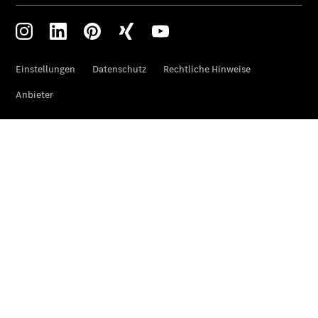
Pritschenfahrzeug
eSprinter
Pritschenfahrzeug
- elektrisch
Sprinter
Fahrgestell
eSprinter
Fahrgestell
- elektrisch
Vito
Vito
Kastenwagen
eVito
Kastenwagen
- elektrisch