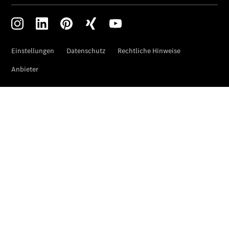
Übersicht
Finanzdienste
Mercedes-
Benz Rent
Reifen &
Kompletträder
Reifen- und
Komplettradschutz
EU-
Reifenlabel
Transporter-
Service