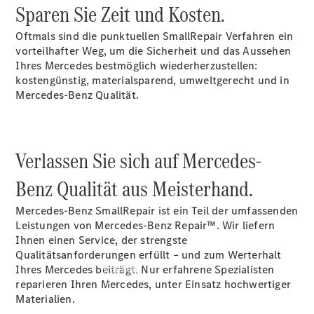
finden
Sparen Sie Zeit und Kosten.
Probefahrt
vereinbaren
Oftmals sind die punktuellen SmallRepair Verfahren ein
Beratung
vorteilhafter Weg, um die Sicherheit und das Aussehen
vereinbaren
Ihres Mercedes bestmöglich wiederherzustellen:
Servicetermin
kostengünstig, materialsparend, umweltgerecht und in
vereinbaren
Mercedes-Benz Qualität.
Tel: +49 201
2065 0
Verlassen Sie sich auf Mercedes-
Benz Qualität aus Meisterhand.
Mercedes-Benz SmallRepair ist ein Teil der umfassenden
Leistungen von Mercedes-Benz Repair™. Wir liefern
Ihnen einen Service, der strengste
Qualitätsanforderungen erfüllt – und zum Werterhalt
Kaufen
Ihres Mercedes beiträgt. Nur erfahrene Spezialisten
reparieren Ihren Mercedes, unter Einsatz hochwertiger
Materialien.