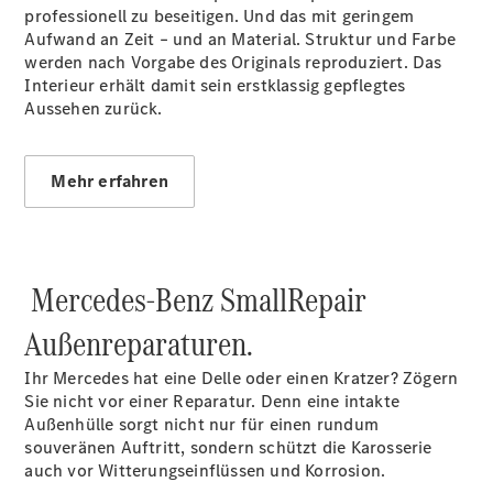
professionell zu beseitigen. Und das mit geringem
Pritschenfahrzeug
Aufwand an Zeit – und an Material. Struktur und Farbe
eSprinter
werden nach Vorgabe des Originals reproduziert. Das
Pritschenfahrzeug
Interieur erhält damit sein erstklassig gepflegtes
- elektrisch
Aussehen zurück.
Sprinter
Fahrgestell
eSprinter
Fahrgestell
Mehr erfahren
- elektrisch
Vito
Mercedes-Benz SmallRepair
Außenreparaturen.
Ihr Mercedes hat eine Delle oder einen Kratzer? Zögern
Vito
Sie nicht vor einer Reparatur. Denn eine intakte
Kastenwagen
Außenhülle sorgt nicht nur für einen rundum
eVito
souveränen Auftritt, sondern schützt die Karosserie
Kastenwagen
auch vor Witterungseinflüssen und Korrosion.
- elektrisch