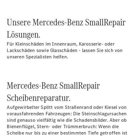
Unsere Mercedes-Benz SmallRepair
Übersicht
Lösungen.
Neuwagenangebote
Für Kleinschäden im Innenraum, Karosserie- oder
Lackschäden sowie Glasschäden - lassen Sie sich von
unseren Spezialisten helfen.
Übersicht
Mercedes-Benz SmallRepair
Transporter
Highlights
Scheibenreparatur.
Leasing
Privatkunden
Aufgewirbelter Splitt vom Straßenrand oder Kiesel von
Leasing
vorausfahrenden Fahrzeugen: Die Steinschlagursachen
Gewerbekunden
sind genauso vielfältig wie die Schadensbilder. Aber ob
Finanzierung
Bienenflügel, Stern- oder Trümmerbruch: Wenn die
Privatkunden
Scheibe nur bis zu einer bestimmten Tiefe getroffen ist