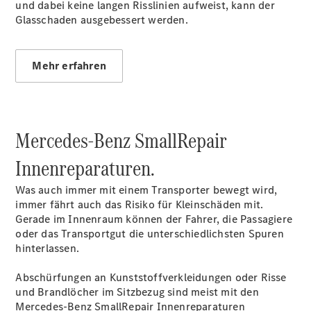
Finanzierung
und dabei keine langen Risslinien aufweist, kann der
Gewerbekunden
Glasschaden ausgebessert werden.
Mercedes-
Benz
Store
Mehr erfahren
Gebrauchtwagensuche
Elektrotransporter
Sprinter
Mercedes-Benz SmallRepair
Innenreparaturen.
Was auch immer mit einem Transporter bewegt wird,
immer fährt auch das Risiko für Kleinschäden mit.
Sprinter
Gerade im Innenraum können der Fahrer, die Passagiere
Kastenwagen
oder das Transportgut die unterschiedlichsten Spuren
eSprinter
hinterlassen.
Kastenwagen
- elektrisch
Abschürfungen an Kunststoffverkleidungen oder Risse
Sprinter
und Brandlöcher im Sitzbezug sind meist mit den
Tourer
Mercedes-Benz SmallRepair Innenreparaturen
Sprinter