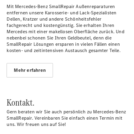
Vito Mixto
Mit Mercedes-Benz SmallRepair Außenreparaturen
Vito Tourer
entfernen unsere Karosserie- und Lack-Spezialisten
eVito
Dellen, Kratzer und andere Schönheitsfehler
Tourer -
fachgerecht und kostengünstig. Sie erhalten Ihren
elektrisch
Mercedes mit einer makellosen Oberfläche zurück. Und
Citan
nebenbei schonen Sie Ihren Geldbeutel, denn die
SmallRepair Lösungen ersparen in vielen Fällen einen
kosten- und zeitintensiven Austausch gesamter Teile.
Mehr erfahren
Citan
Kastenwagen
eCitan
Kastenwagen
Kontakt.
- elektrisch
Citan
Gern beraten wir Sie auch persönlich zu Mercedes-Benz
Tourer
SmallRepair. Vereinbaren Sie einfach einen Termin mit
eCitan
uns. Wir freuen uns auf Sie!
Tourer -
elektrisch