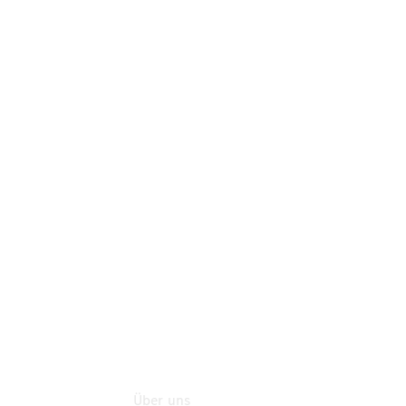
Teile
Neufahrzeuggarantie
Online-
Terminbuchung
Pannen- &
Schadenhilfe
Service für
Reisemobile
Teile &
Zubehör
Rückrufe &
Umrüstungen
Über uns