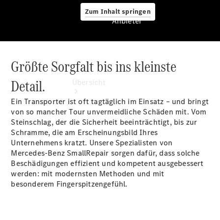
Zum Inhalt springen
Anbieter
Größte Sorgfalt bis ins kleinste
Anbieter
Detail.
Übersicht
Ein Transporter ist oft tagtäglich im Einsatz – und bringt
von so mancher Tour unvermeidliche Schäden mit. Vom
Steinschlag, der die Sicherheit beeinträchtigt, bis zur
Schramme, die am Erscheinungsbild Ihres
Unternehmens kratzt. Unsere Spezialisten von
Mercedes-Benz SmallRepair sorgen dafür, dass solche
Startseite
Beschädigungen effizient und kompetent ausgebessert
Modellübersicht
werden: mit modernsten Methoden und mit
Probefahrt
besonderem Fingerspitzengefühl.
vereinbaren
Konfigurator
Ansprechpartner