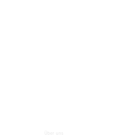
Teile
Neufahrzeuggarantie
Online-
Terminbuchung
Pannen- &
Schadenhilfe
Service für
Reisemobile
Teile &
Zubehör
Rückrufe &
Umrüstungen
Über uns