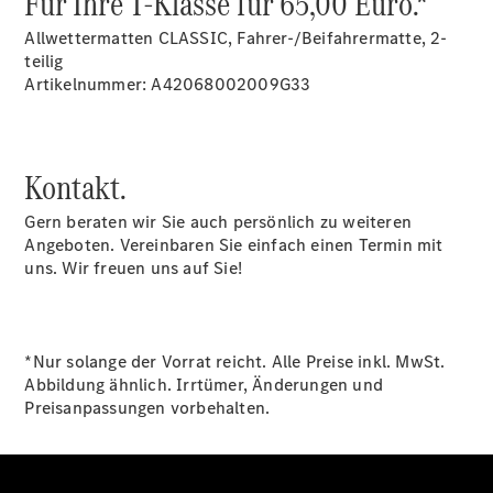
Für Ihre T-Klasse für 65,00 Euro.*
Finanzierung
Gewerbekunden
Allwettermatten CLASSIC, Fahrer-/Beifahrermatte, 2-
Mercedes-
teilig
Benz
Artikelnummer: A42068002009G33
Store
Gebrauchtwagensuche
Elektrotransporter
Sprinter
Kontakt.
Gern beraten wir Sie auch persönlich zu weiteren
Angeboten. Vereinbaren Sie einfach einen Termin mit
uns. Wir freuen uns auf Sie!
Sprinter
Kastenwagen
*Nur solange der Vorrat reicht. Alle Preise inkl. MwSt.
eSprinter
Abbildung ähnlich. Irrtümer, Änderungen und
Kastenwagen
Preisanpassungen vorbehalten.
- elektrisch
Sprinter
Tourer
Sprinter