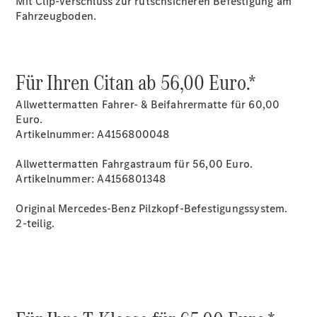
Mit Clip-Verschluss zur rutschsicheren Befestigung am
Fahrzeugboden.
Übersicht
Für Ihren Citan ab 56,00 Euro.*
Neuwagenangebote
Allwettermatten Fahrer- & Beifahrermatte für 60,00
Euro.
Artikelnummer: A4156800048
Allwettermatten Fahrgastraum für 56,00 Euro.
Artikelnummer: A4156801348
Übersicht
Transporter
Original Mercedes-Benz Pilzkopf-Befestigungssystem.
Highlights
2-teilig.
Leasing
Privatkunden
Leasing
Gewerbekunden
Finanzierung
Privatkunden