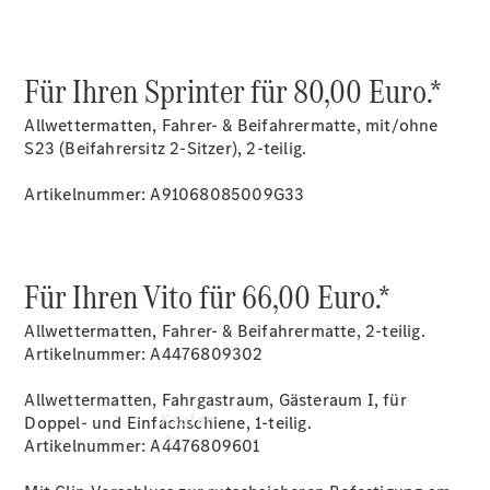
finden
Probefahrt
vereinbaren
Beratung
Für Ihren Sprinter für 80,00 Euro.*
vereinbaren
Servicetermin
Allwettermatten, Fahrer- & Beifahrermatte, mit/ohne
vereinbaren
S23 (Beifahrersitz 2-Sitzer), 2-teilig.
Tel: +49 201
2065 0
Artikelnummer: A91068085009G33
Für Ihren Vito für 66,00 Euro.*
Allwettermatten, Fahrer- & Beifahrermatte, 2-teilig.
Artikelnummer: A4476809302
Allwettermatten, Fahrgastraum, Gästeraum I, für
Kaufen
Doppel- und Einfachschiene, 1-teilig.
Artikelnummer: A4476809601