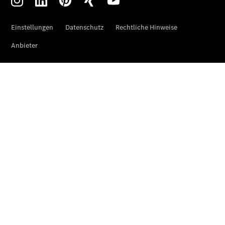
Vito Mixto
Vito Tourer
eVito
Tourer -
elektrisch
Citan
Citan
Kastenwagen
eCitan
Kastenwagen
- elektrisch
Citan
Tourer
eCitan
Tourer -
elektrisch