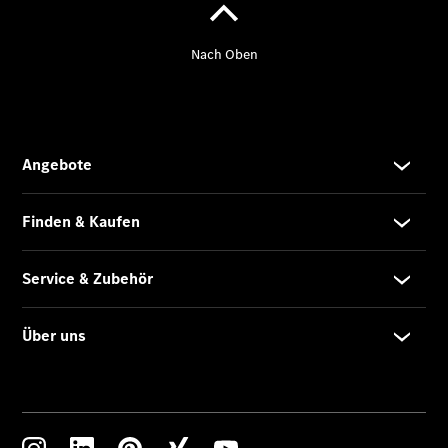
Pritschenfahrzeug
eSprinter
Pritschenfahrzeug
- elektrisch
Sprinter
Fahrgestell
eSprinter
Fahrgestell
- elektrisch
Vito
Vito
Kastenwagen
eVito
Kastenwagen
- elektrisch