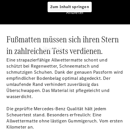
Zum Inhalt springen
Anbieter
Fußmatten müssen sich ihren Stern
Anbieter
in zahlreichen Tests verdienen.
Übersicht
Eine strapazierfähige Allwettermatte schont und
schützt bei Regenwetter, Schneematsch und
schmutzigen Schuhen. Dank der genauen Passform wird
empfindlicher Bodenbelag optimal abgedeckt. Der
umlaufende Rand verhindert zuverlässig das
Überschwappen. Das Material ist pflegeleicht und
Startseite
wasserdicht.
Modellübersicht
Probefahrt
Die geprüfte Mercedes-Benz Qualität hält jedem
vereinbaren
Scheuertest stand. Besonders erfreulich: Eine
Konfigurator
Allwettermatte ohne lästigen Gummigeruch. Vom ersten
Ansprechpartner
Kilometer an.